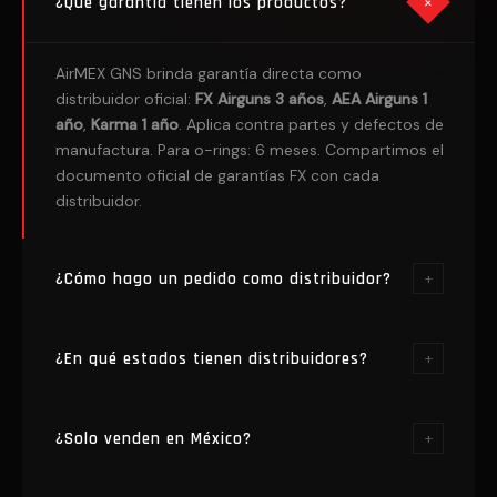
¿Qué garantía tienen los productos?
+
AirMEX GNS brinda garantía directa como
distribuidor oficial:
FX Airguns 3 años
,
AEA Airguns 1
año
,
Karma 1 año
. Aplica contra partes y defectos de
manufactura. Para o-rings: 6 meses. Compartimos el
documento oficial de garantías FX con cada
distribuidor.
¿Cómo hago un pedido como distribuidor?
+
Una vez que formes parte de la red, puedes realizar
¿En qué estados tienen distribuidores?
+
pedidos por WhatsApp o correo electrónico
directamente con tu ejecutivo asignado.
Próximamente lanzaremos nuestro portal de
Contamos con 9 distribuidores oficiales en 8
¿Solo venden en México?
+
distribuidores para pedidos en línea.
estados: Yucatán (2), Sonora, Estado de México,
Jalisco, Guanajuato, Michoacán, CDMX y Chihuahua.