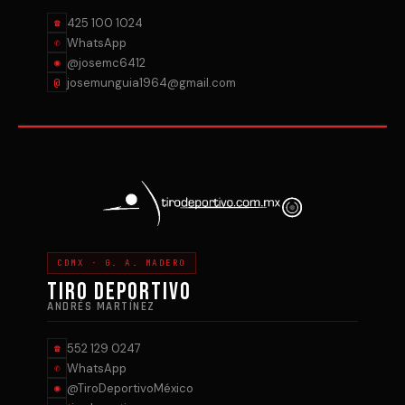
425 100 1024
☎
WhatsApp
✆
@josemc6412
◉
josemunguia1964@gmail.com
@
CDMX · G. A. MADERO
TIRO DEPORTIVO
ANDRÉS MARTÍNEZ
552 129 0247
☎
WhatsApp
✆
@TiroDeportivoMéxico
◉