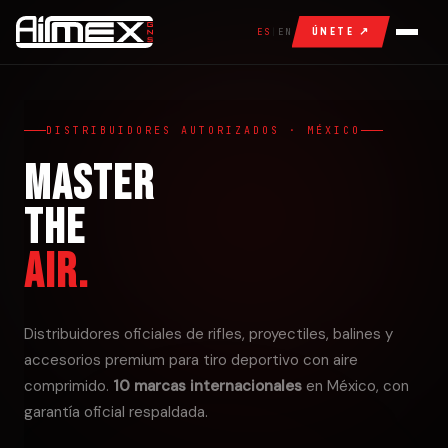
ÚNETE ↗
ES
|
EN
INICIO
DISTRIBUIDORES AUTORIZADOS · MÉXICO
NOSOTROS
Master
MARCAS
the
Air.
DISTRIBUIDORES
ÚNETE
Distribuidores oficiales de rifles, proyectiles, balines y
accesorios premium para tiro deportivo con aire
SOPORTE
comprimido.
10 marcas internacionales
en México, con
garantía oficial respaldada.
CONTACTO