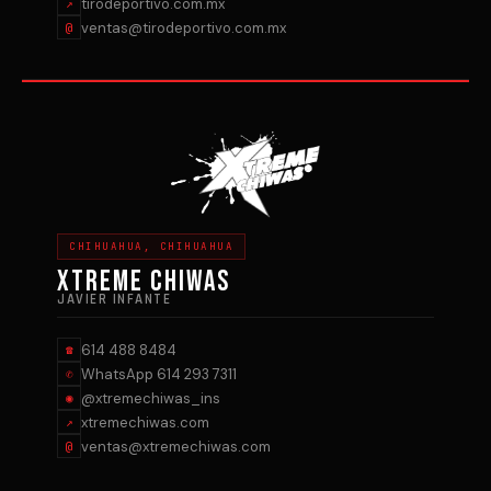
tirodeportivo.com.mx
↗
ventas@tirodeportivo.com.mx
@
CHIHUAHUA, CHIHUAHUA
XTREME CHIWAS
JAVIER INFANTE
614 488 8484
☎
WhatsApp 614 293 7311
✆
@xtremechiwas_ins
◉
xtremechiwas.com
↗
ventas@xtremechiwas.com
@