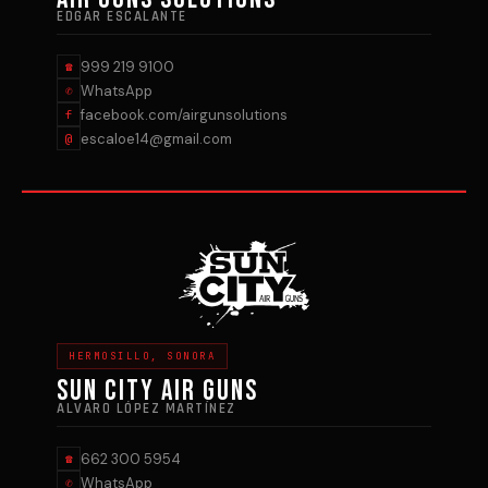
EDGAR ESCALANTE
999 219 9100
☎
WhatsApp
✆
facebook.com/airgunsolutions
f
escaloe14@gmail.com
@
HERMOSILLO, SONORA
SUN CITY AIR GUNS
ALVARO LÓPEZ MARTÍNEZ
662 300 5954
☎
WhatsApp
✆