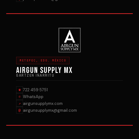
METEPEC, EDO. MÉXICO
AIRGUN SUPPLY MX
GARTZEN IÑARRITU
722 459 5751
☎
WhatsApp
✆
airgunsupplymx.com
↗
airgunsupplymx@gmail.com
@