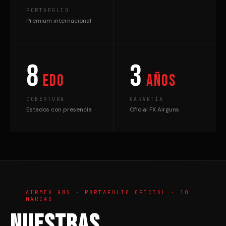
PORTAFOLIO
Premium internacional
8
3
edo
años
COBERTURA
GARANTÍA
Estados con presencia
Oficial FX Airguns
AIRMEX GNS · PORTAFOLIO OFICIAL · 10
MARCAS
Nuestras