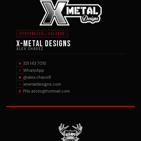
ATOTONILCO, JALISCO
X-METAL DESIGNS
ALEX CHAVEZ
331 143 7013
☎
WhatsApp
✆
@alex.chavo8
◉
xmetaldesigns.com
↗
Pits.atoto@hotmail.com
@