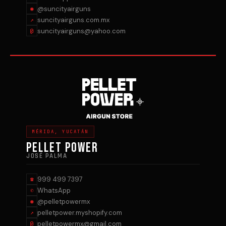
@suncityairguns
◉
suncityairguns.com.mx
↗
suncityairguns@yahoo.com
@
MÉRIDA, YUCATÁN
PELLET POWER
JOSÉ PALMA
999 499 7397
☎
WhatsApp
✆
@pelletpowermx
◉
pelletpower.myshopify.com
↗
pelletpowermx@gmail.com
@